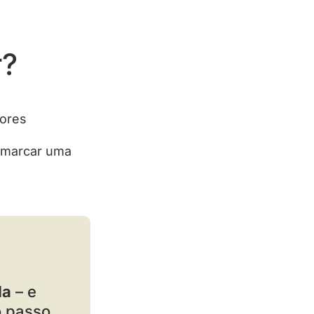
r?
ores
a marcar uma
da
– e
o passo.