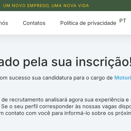
UM NOVO EMPREGO, UMA NOVA VIDA
EN
PT
RU
nós
Contatos
Política de privacidade
ado pela sua inscrição
m sucesso sua candidatura para o cargo de
Motori
de recrutamento analisará agora sua experiência e
. Se o seu perfil corresponder às nossas vagas dispo
m contato com você para informá-lo sobre os próxi