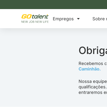
Ir
para
o
Empregos
Sobre 
conteúdo
Obrig
Recebemos co
Caminhão.
Nossa equipe 
qualificações
entraremos e