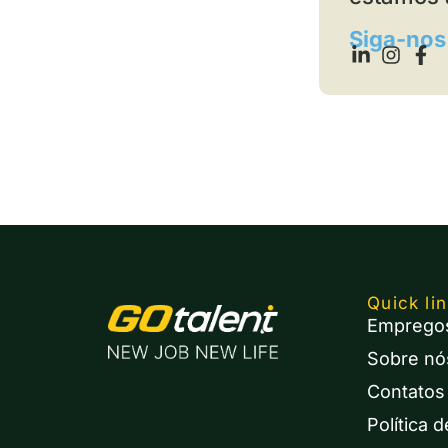
Siga-no
Quick li
Emprego
Sobre nó
Contatos
Política 