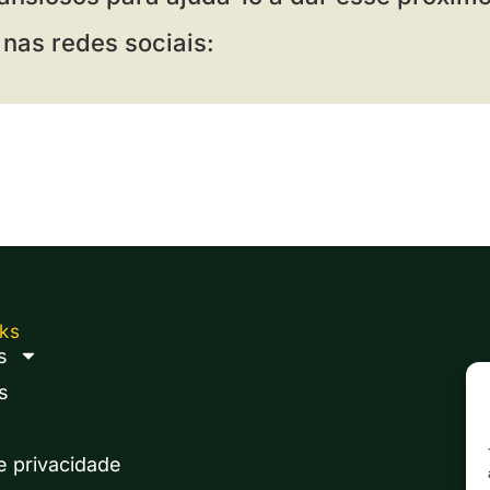
s
nas redes sociais:
nks
s
s
de privacidade