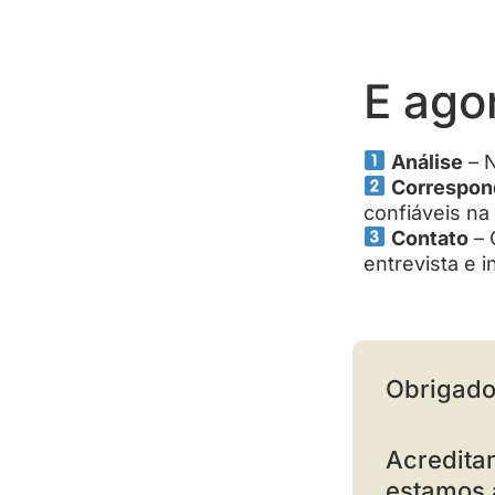
E ago
Análise
– N
Correspon
confiáveis na
Contato
– 
entrevista e 
Obrigado
Acredit
estamos 