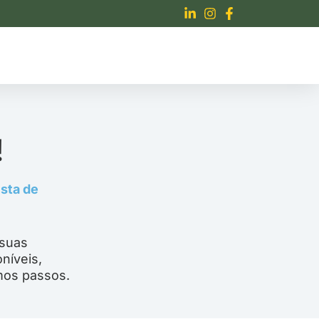
!
sta de
 suas
níveis,
mos passos.